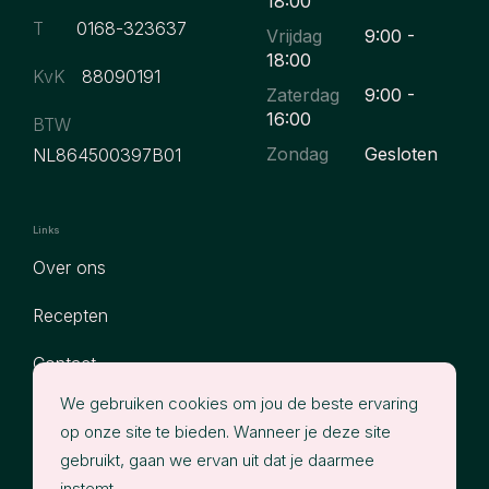
18:00
T
0168-323637
Vrijdag
9:00 -
18:00
KvK
88090191
Zaterdag
9:00 -
16:00
BTW
Zondag
Gesloten
NL864500397B01
Links
Over ons
Recepten
Contact
We gebruiken cookies om jou de beste ervaring
Assortiment
op onze site te bieden. Wanneer je deze site
Privacy
gebruikt, gaan we ervan uit dat je daarmee
instemt.