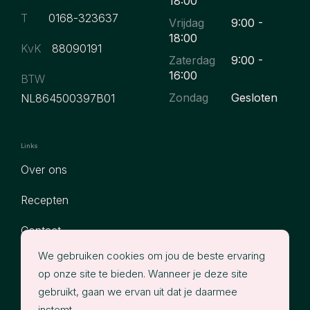
18:00
T
0168-323637
Vrijdag
9:00 -
18:00
KvK
88090191
Zaterdag
9:00 -
16:00
BTW
Zondag
Gesloten
NL864500397B01
Links
Over ons
Recepten
Contact
We gebruiken cookies om jou de beste ervaring
Assortiment
op onze site te bieden. Wanneer je deze site
Privacy
gebruikt, gaan we ervan uit dat je daarmee
instemt.