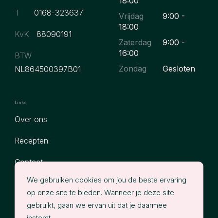
18:00
T
0168-323637
Vrijdag
9:00 -
18:00
KvK
88090191
Zaterdag
9:00 -
16:00
BTW
Zondag
Gesloten
NL864500397B01
Links
Over ons
Recepten
Contact
We gebruiken cookies om jou de beste ervaring
Assortiment
op onze site te bieden. Wanneer je deze site
Privacy
gebruikt, gaan we ervan uit dat je daarmee
instemt.