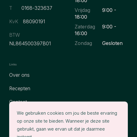
18:00
T
0168-323637
Vrijdag
9:00 -
18:00
KvK
88090191
Zaterdag
9:00 -
16:00
BTW
Zondag
Gesloten
NL864500397B01
Links
Over ons
Recepten
Contact
We gebruiken cookies om jou de beste ervaring
Assortiment
op onze site te bieden. Wanneer je deze site
Privacy
gebruikt, gaan we ervan uit dat je daarmee
instemt.