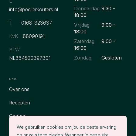
E
Donderdag
9:30 -
info@poelierkouters.nl
18:00
T
0168-323637
Vrijdag
9:00 -
18:00
KvK
88090191
Zaterdag
9:00 -
16:00
BTW
Zondag
Gesloten
NL864500397B01
Links
Over ons
Recepten
Contact
We gebruiken cookies om jou de beste ervaring
Assortiment
op onze site te bieden. Wanneer je deze site