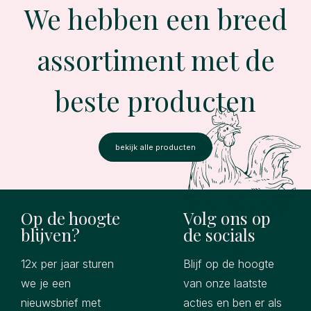
We hebben een breed
assortiment met de
beste producten
bekijk alle producten
Op de hoogte
Volg ons op
blijven?
de socials
12x per jaar sturen
Blijf op de hoogte
we je een
van onze laatste
nieuwsbrief met
acties en ben er als